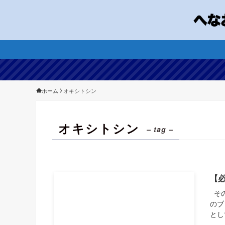
ホーム
オキシトシン
オキシトシン
– tag –
【
その
のブ
とし