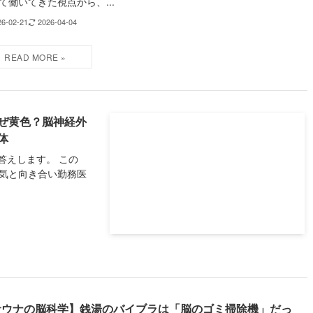
て働いてきた視点から、...
26-02-21
2026-04-04
ぜ黄色？脳神経外
体
答えします。 この
病気と向き合い勤務医
サウナの脳科学】銭湯のバイブラは「脳のゴミ掃除機」だっ