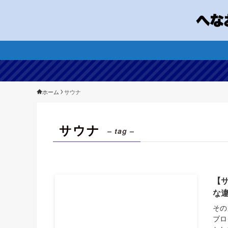
ホーム
サウナ
サウナ
– tag –
【
な
その
ブロ