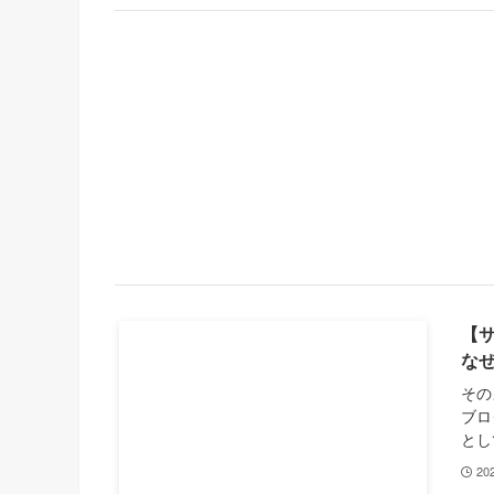
【
な
その
ブロ
とし
20