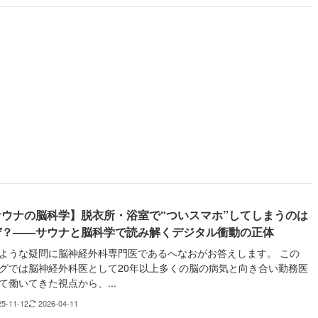
サウナの脳科学】脱衣所・浴室で“ついスマホ”してしまうのは
ぜ？——サウナと脳科学で読み解くデジタル衝動の正体
ような疑問に脳神経外科専門医であるへなおがお答えします。 この
グでは脳神経外科医として20年以上多くの脳の病気と向き合い勤務医
て働いてきた視点から、...
25-11-12
2026-04-11