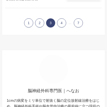
1
2
3
4
...
7
脳神経外科専門医｜へなお
1cmの病変をミリ単位で射抜く脳の定位放射線治療をはじ
め、脳神経外科手術や脳血管内治療の最前線に立つ現役の