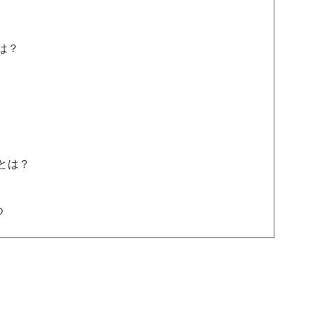
は？
とは？
め