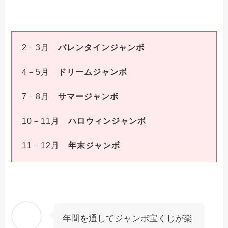
2－3月
バレンタインジャンボ
4－5月
ドリームジャンボ
7－8月
サマージャンボ
10－11月
ハロウィンジャンボ
11－12月
年末ジャンボ
年間を通してジャンボ宝くじが楽