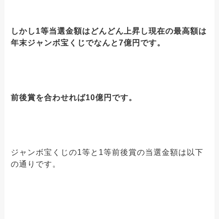
しかし1等当選金額はどんどん上昇し現在の最高額は
年末ジャンボ宝くじでなんと7億円です。
前後賞を合わせれば10億円です。
ジャンボ宝くじの1等と1等前後賞の当選金額は以下
の通りです。