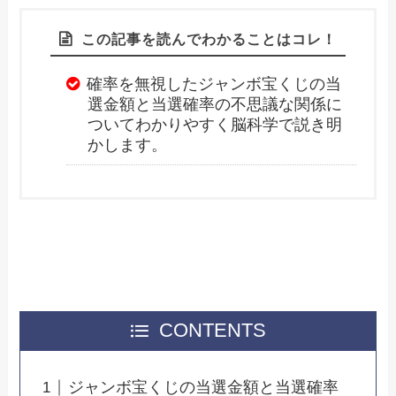
この記事を読んでわかることはコレ！
確率を無視したジャンボ宝くじの当
選金額と当選確率の不思議な関係に
ついてわかりやすく脳科学で説き明
かします。
CONTENTS
ジャンボ宝くじの当選金額と当選確率