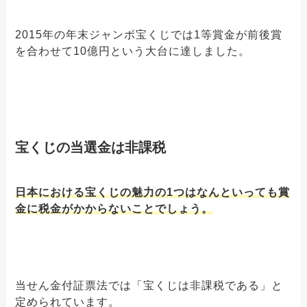
2015年の年末ジャンボ宝くじでは1等賞金が前後賞
を合わせて10億円という大台に達しました。
宝くじの当選金は非課税
日本における宝くじの魅力の1つはなんといっても賞
金に税金がかからないことでしょう。
当せん金付証票法では「宝くじは非課税である」と
定められています。