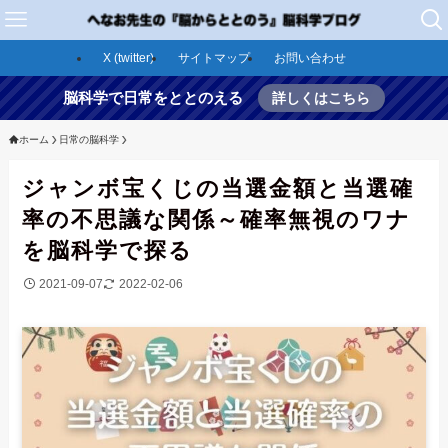
X (twitter)
サイトマップ
お問い合わせ
脳科学で日常をととのえる
詳しくはこちら
ホーム
日常の脳科学
ジャンボ宝くじの当選金額と当選確
率の不思議な関係～確率無視のワナ
を脳科学で探る
2021-09-07
2022-02-06