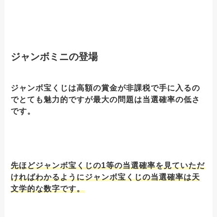
ジャンボミニの登場
ジャンボ宝くじは高額の賞金が非課税で手に入るの
でとても魅力的ですが最大の問題は当選確率の低さ
です。
先ほどジャンボ宝くじの1等の当選確率を見ていただ
ければわかるようにジャンボ宝くじの当選確率は天
文学的な数字です。