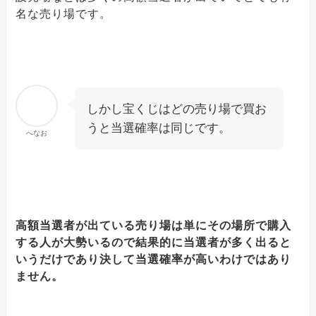
名な売り場です。
しかし宝くじはどの売り場で買お
うと当選確率は同じです。
へなお
高額当選者が出ている売り場は単にその場所で購入
する人が大勢いるので結果的に当選者が多く出ると
いうだけであり決して当選確率が高いわけではあり
ません。