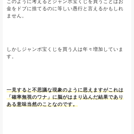
このように考えるとジャンボ宝くじを買うことはお
金をドブに捨てるのに等しい愚行と言えるかもしれ
ません。
しかしジャンボ宝くじを買う人は年々増加していま
す。
一見すると不思議な現象のように思えますがこれは
「確率無視のワナ」に脳がはまり込んだ結果であり
ある意味当然のことなのです。