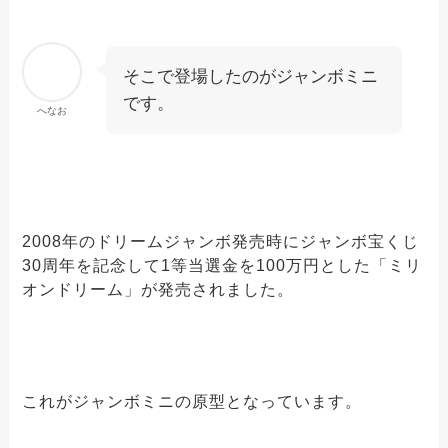
そこで登場したのがジャンボミニ
です。
へなお
2008年のドリームジャンボ発売時にジャンボ宝くじ
30周年を記念して1等当選金を100万円とした「ミリ
オンドリーム」が発売されました。
これがジャンボミニの原型となっています。