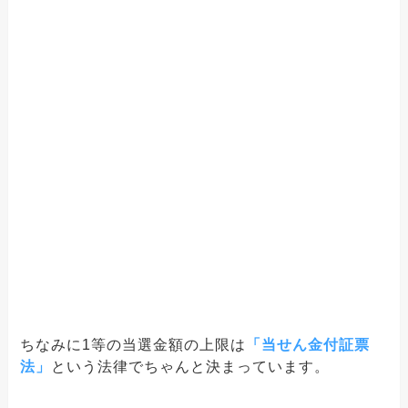
ちなみに1等の当選金額の上限は
「当せん金付証票
法」
という法律でちゃんと決まっています。