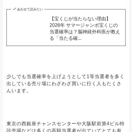
あわせて読みたい
【宝くじが当たらない理由】
2026年 サマージャンボ宝くじの
当選確率は？脳神経外科医が教え
る「当たる確...
少しでも当選確率を上げようとして1等当選者を多く
出している売り場にわざわざ買いに行く人もたくさ
んいます。
東京の西銀座チャンスセンターや大阪駅前第4ビル特
設売場などは多くの高額当選者が出ていてとても有