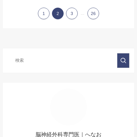
1
2
3
...
26
脳神経外科専門医｜へなお