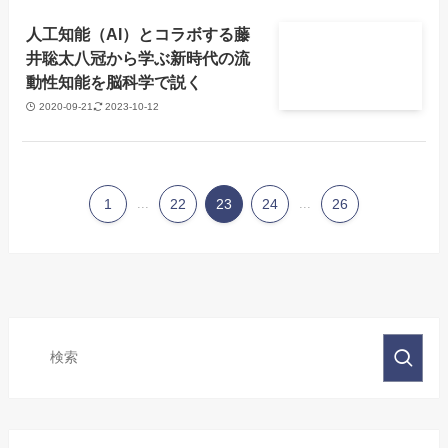
人工知能（AI）とコラボする藤
井聡太八冠から学ぶ新時代の流
動性知能を脳科学で説く
2020-09-21
2023-10-12
1
...
22
23
24
...
26